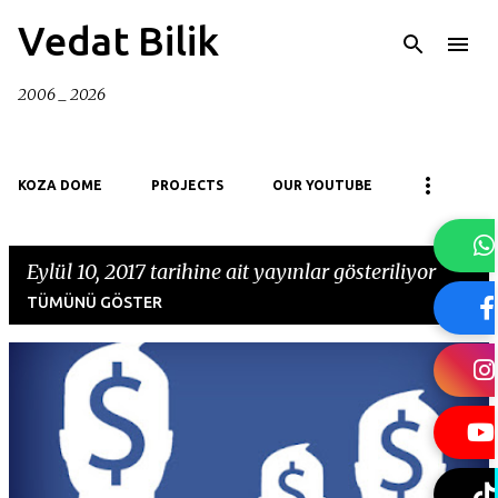
Ana içeriğe atla
Vedat Bilik
2006 _ 2026
KOZA DOME
PROJECTS
OUR YOUTUBE
Eylül 10, 2017 tarihine ait yayınlar gösteriliyor
TÜMÜNÜ GÖSTER
K
a
y
ı