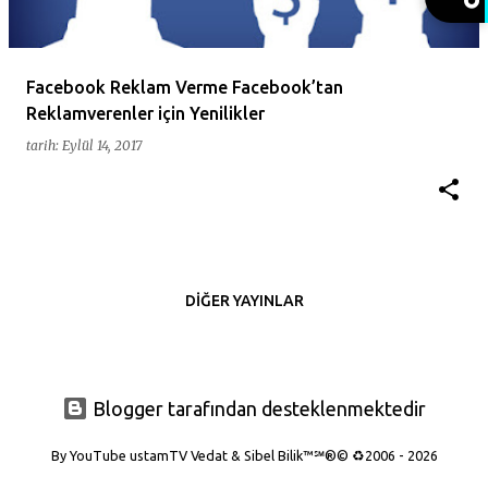
t
l
a
Facebook Reklam Verme Facebook’tan
Reklamverenler için Yenilikler
r
tarih:
Eylül 14, 2017
DIĞER YAYINLAR
Blogger tarafından desteklenmektedir
By YouTube ustamTV Vedat & Sibel Bilik™℠®© ♻️2006 - 2026