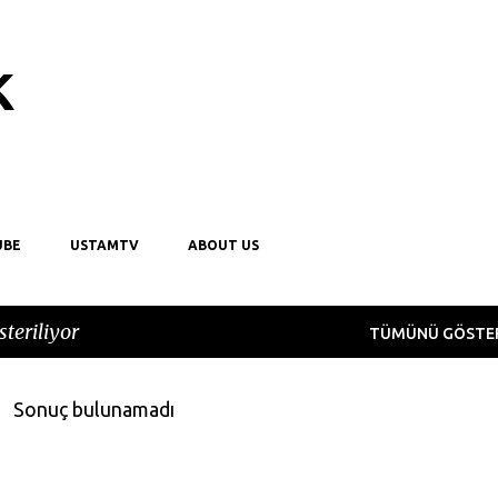
Ana içeriğe atla
k
UBE
USTAMTV
ABOUT US
teriliyor
TÜMÜNÜ GÖSTE
Sonuç bulunamadı