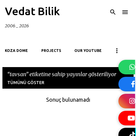
Ana içeriğe atla
Vedat Bilik
2006 _ 2026
KOZA DOME
PROJECTS
OUR YOUTUBE
tavsan
etiketine sahip yayınlar gösteriliyor
TÜMÜNÜ GÖSTER
Sonuç bulunamadı
K
a
y
ı