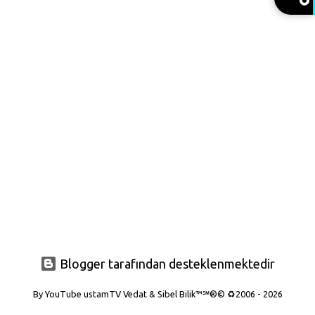
t
l
a
r
Blogger tarafından desteklenmektedir
By YouTube ustamTV Vedat & Sibel Bilik™℠®© ♻️2006 - 2026