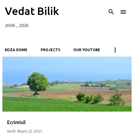
Ana içeriğe atla
Vedat Bilik
2006 _ 2026
KOZA DOME
PROJECTS
OUR YOUTUBE
K
a
y
ı
t
l
a
Ecrimisil
r
tarih:
Mayıs 21, 2025