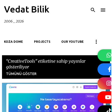
Ana içeriğe atla
Vedat Bilik
2006 _ 2026
KOZA DOME
PROJECTS
OUR YOUTUBE
CreativeTools
etiketine sahip yayınlar
gösteriliyor
TÜMÜNÜ GÖSTER
K
a
y