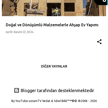
ı
t
l
a
Doğal ve Dönüşümlü Malzemelerle Ahşap Ev Yapımı
r
tarih:
Kasım 17, 2024
DIĞER YAYINLAR
Blogger tarafından desteklenmektedir
By YouTube ustamTV Vedat & Sibel Bilik™℠®© ♻️2006 - 2026