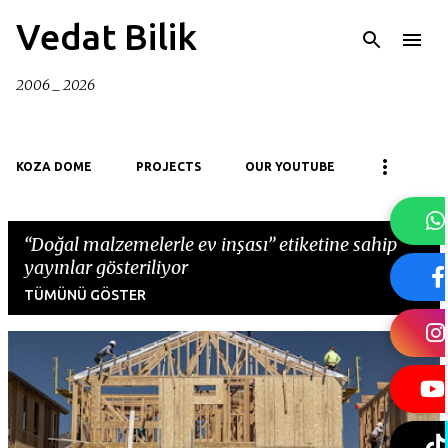
Ana içeriğe atla
Vedat Bilik
2006 _ 2026
KOZA DOME
PROJECTS
OUR YOUTUBE
Doğal malzemelerle ev inşası
etiketine sahip
yayınlar gösteriliyor
TÜMÜNÜ GÖSTER
K
a
y