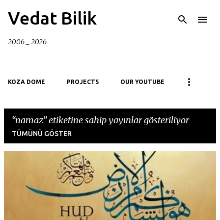
Ana içeriğe atla
Vedat Bilik
2006 _ 2026
KOZA DOME
PROJECTS
OUR YOUTUBE
namaz
etiketine sahip yayınlar gösteriliyor
TÜMÜNÜ GÖSTER
K
a
y
ı