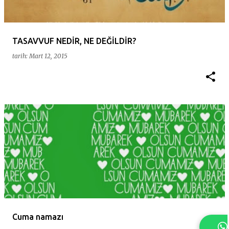
t
l
a
TASAVVUF NEDİR, NE DEĞİLDİR?
r
tarih:
Mart 12, 2015
Cuma namazı