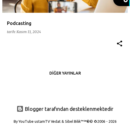
t
l
a
Podcasting
r
tarih:
Kasım 13, 2024
DIĞER YAYINLAR
Blogger tarafından desteklenmektedir
By YouTube ustamTV Vedat & Sibel Bilik™℠®© ♻️2006 - 2026