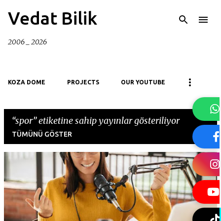
Ana içeriğe atla
Vedat Bilik
2006 _ 2026
KOZA DOME
PROJECTS
OUR YOUTUBE
spor
etiketine sahip yayınlar gösteriliyor
TÜMÜNÜ GÖSTER
K
a
y
ı