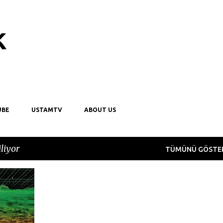
Ana içeriğe atla
k
UBE
USTAMTV
ABOUT US
liyor
TÜMÜNÜ GÖSTE
+