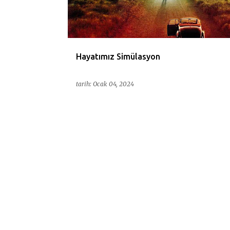
ı
t
l
a
Hayatımız Simülasyon
r
tarih:
Ocak 04, 2024