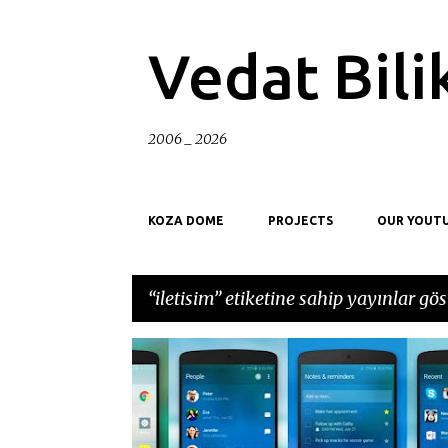
Vedat Bili
2006 _ 2026
KOZA DOME
PROJECTS
OUR YOUT
iletisim
etiketine sahip yayınlar göst
K
API
ARAYUZ
BILGISAYAR
BULUSLAR
a
y