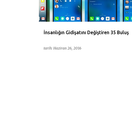
ı
t
l
a
İnsanlığın Gidişatını Değiştiren 35 Buluş
r
tarih:
Haziran 26, 2016