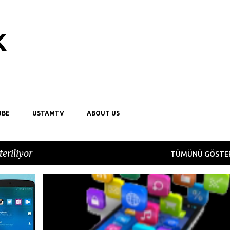
Ana içeriğe atla
k
UBE
USTAMTV
ABOUT US
eriliyor
TÜMÜNÜ GÖSTE
+
10
BAGLANTI
CEP
FACEBOOK
ILETISIM
+
1