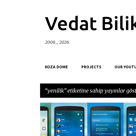
Vedat Bili
2006 _ 2026
KOZA DOME
PROJECTS
OUR YOUT
yenilik
etiketine sahip yayınlar göst
K
API
ARAYUZ
BILGISAYAR
BULUSLAR
a
y