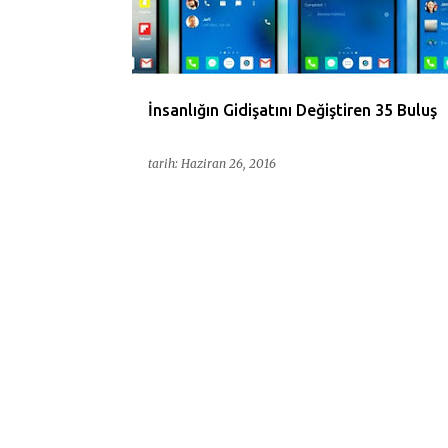
ı
t
l
a
İnsanlığın Gidişatını Değiştiren 35 Buluş
r
tarih:
Haziran 26, 2016