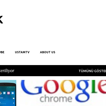
Ana içeriğe atla
k
UBE
USTAMTV
ABOUT US
eriliyor
TÜMÜNÜ GÖSTE
+
10
APP
BROWSER
CHROME
EKLENTI
GOOGLE
GUVENLIK
YENILIK
+