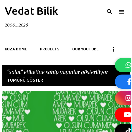
Ana içeriğe atla
Vedat Bilik
2006 _ 2026
KOZA DOME
PROJECTS
OUR YOUTUBE
salat
etiketine sahip yayınlar gösteriliyor
TÜMÜNÜ GÖSTER
K
a
y
ı