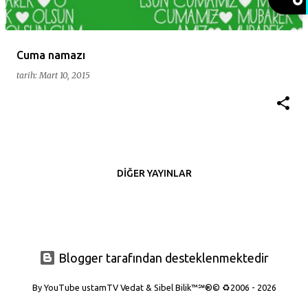
t
l
a
Cuma namazı
r
tarih:
Mart 10, 2015
DIĞER YAYINLAR
Blogger tarafından desteklenmektedir
By YouTube ustamTV Vedat & Sibel Bilik™℠®© ♻️2006 - 2026