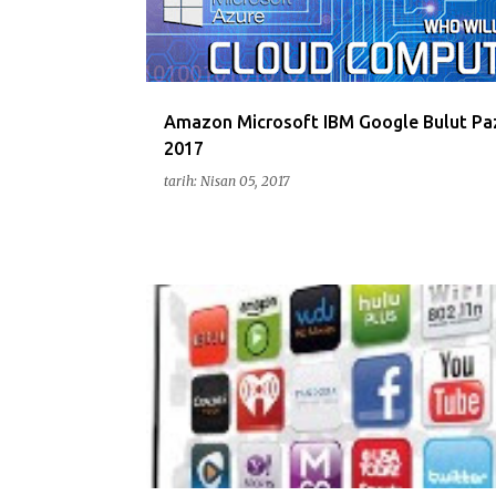
ı
t
l
a
Amazon Microsoft IBM Google Bulut Pa
2017
r
tarih:
Nisan 05, 2017
AKILLITV
AKILLITV
ANDROIDOS
ANDROID