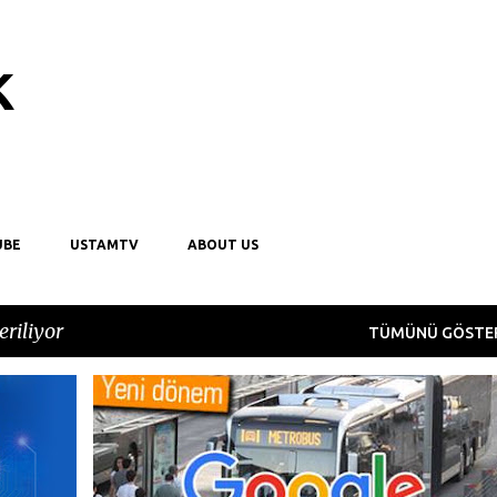
Ana içeriğe atla
k
UBE
USTAMTV
ABOUT US
eriliyor
TÜMÜNÜ GÖSTE
BILGISI
GOOGLE
ISTANBUL
TASIMA
TOPLU
+
TRACK
TRACKER
TRANSIT
+