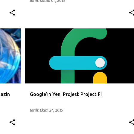
tarih:
Kasım 04, 2015
A
ABONELIK
ANDROID
APPLE
CELLPHONE
+
1
+
gazin
Google’ın Yeni Projesi: Project Fi
tarih:
Ekim 24, 2015