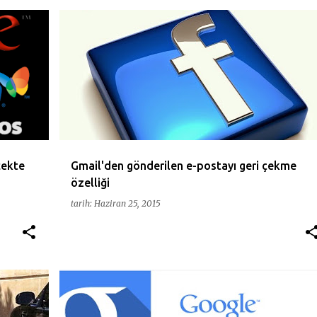
COMPOSE
E-MAIL
GOOGLE
MAIL
+
cekte
Gmail'den gönderilen e-postayı geri çekme
özelliği
tarih:
Haziran 25, 2015
+
1
GOOGLE
KAMPANYA
MUSTERI
PARTNER
ROZET
UYGULAMA
+