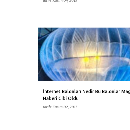
tarih:
Kasım 04, 2015
4G
BAGLANTI
BALON
BLOON
ENDONEZY
GOOGLE
HIZLI
INTERNET
ZELANDA
İnternet Balonları Nedir Bu Balonlar Ma
Haberi Gibi Oldu
tarih:
Kasım 02, 2015