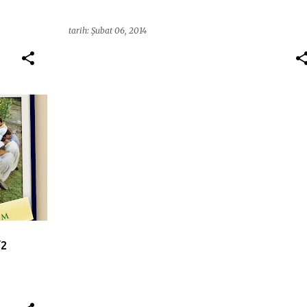
tarih:
Şubat 06, 2014
+
10
/2