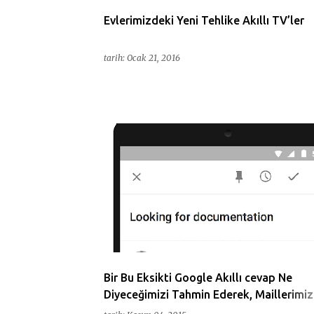
Evlerimizdeki Yeni Tehlike Akıllı TV’ler
tarih:
Ocak 21, 2016
AKILLI
ANDROID
CEVAP
EMAIL
GOOGLE
MAIL
Bir Bu Eksikti Google Akıllı cevap Ne
Diyeceğimizi Tahmin Ederek, Maillerimiz
Yerimize Cevaplayacak