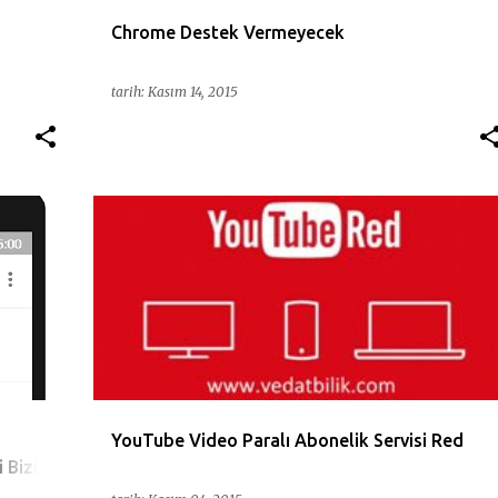
Chrome Destek Vermeyecek
tarih:
Kasım 14, 2015
IOS
DIZI
FILM
GOOGLE
MOVIE
MUZIC
MUZIK
+
RED
VIDEO
YOUTUBE
+
YouTube Video Paralı Abonelik Servisi Red
i Bizim