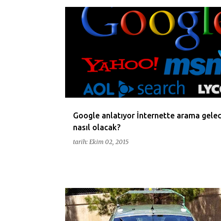
ARAMA
DIZUSTU
GOOGLE
INTERNET
MASAUSTU
MOTOR
PC
SINGHAL
TEKNOLOJI
Google anlatıyor İnternette arama gele
nasıl olacak?
tarih:
Ekim 02, 2015
ARABA
CAR
CHRIS
CONQUER