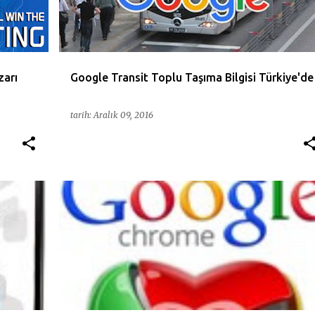
zarı
Google Transit Toplu Taşıma Bilgisi Türkiye'de
tarih:
Aralık 09, 2016
+
5
APP
BROWSER
CHROME
EKLENTI
GOOGLE
GUVENLIK
YENILIK
+