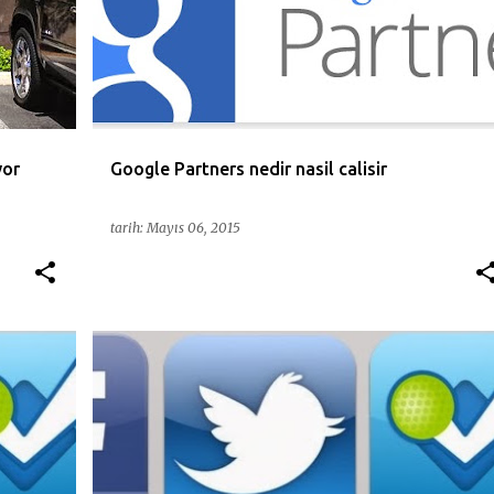
yor
Google Partners nedir nasil calisir
tarih:
Mayıs 06, 2015
+
6
DIJITAL
FACEBOOK
GOOGLE
HESAPLAR
+
6