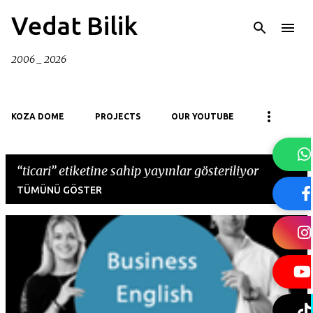
Ana içeriğe atla
Vedat Bilik
2006 _ 2026
KOZA DOME
PROJECTS
OUR YOUTUBE
ticari
etiketine sahip yayınlar gösteriliyor
TÜMÜNÜ GÖSTER
K
a
y
ı