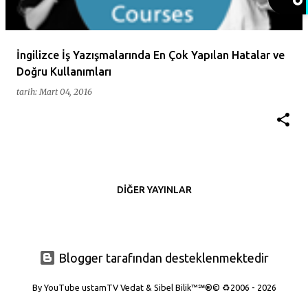
t
l
a
İngilizce İş Yazışmalarında En Çok Yapılan Hatalar ve
Doğru Kullanımları
r
tarih:
Mart 04, 2016
DIĞER YAYINLAR
Blogger tarafından desteklenmektedir
By YouTube ustamTV Vedat & Sibel Bilik™℠®© ♻️2006 - 2026