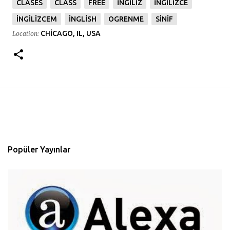
CLASES
CLASS
FREE
INGILIZ
INGILIZCE
INGILIZCEM
INGLISH
OGRENME
SINIF
CHICAGO, IL, USA
Location:
Popüler Yayınlar