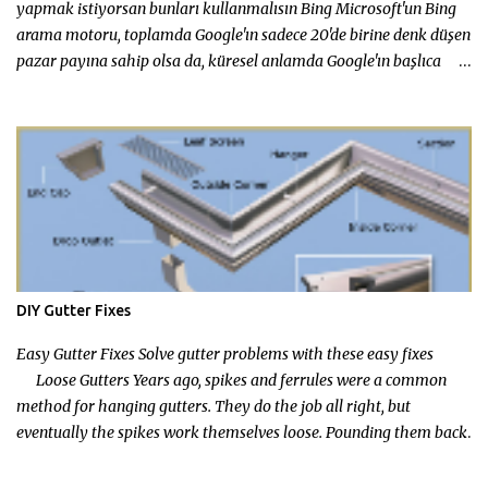
görebileceğiniz bölüm. Sea...
yapmak istiyorsan bunları kullanmalısın Bing Microsoft'un Bing
arama motoru, toplamda Google'ın sadece 20'de birine denk düşen
pazar payına sahip olsa da, küresel anlamda Google'ın başlıca
rakibi. Google'dan en önemli farkı, Bing'in anasayfasında renkli
arka plan fotoğrafları ve fotoğrafın çekildiği yerle ilgili çeşitli
bağlantılar koyması. Microsoft ayrıca, çeşitli sosyal medya
özelliklerini de deniyor. ABD'deki Bing kullanıcıları aranan
konuyla ilgili daha fazla bilgi verebilecek Facebook arkadaşları
listesi öneriyor. BiNG Yandex Rusya'nın en popüler arama motoru
Yandex'in İngilizce, Türkçe ve Ukraynaca versiyonları da
bulunuyor. Şirket şimdi arama sonuçlarında 'adalar' adlı yeni bir
özellik sunuyor. Bu özellikle, doğrudan aranan unsurla ilgili bir
DIY Gutter Fixes
dizi bilgi sunuluyor. Örneğin, 'Aeroflot check in Moskova' şeklinde
bir arama yap...
Easy Gutter Fixes Solve gutter problems with these easy fixes
Loose Gutters Years ago, spikes and ferrules were a common
method for hanging gutters. They do the job all right, but
eventually the spikes work themselves loose. Pounding them back
in is a temporary fix at best. One way to make sure your gutter
doesn't fall off the house is to install fascia hanger brackets.