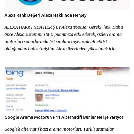
Alexa Rank Değeri Alexa Hakkında Herşey
ALEXA HAKK I NDA HER Ş EY Alexa ToolBar Gerekli link. Daha
önce Alexa sisteminin SEO puanınıza etki ederek, sizleri arama
motorları sonuçlarında üst sıralara taşıyacak bir etkisi
olduğundan bahsetmiştim. Alexa üzerinden yükselmek için
kullanacağınız en etkili stratejilerden biri Google Chrome
sistemine entegre olan Alexa ToolBar kullanmaktır. Alexa Toolbar
kullanmak için ziyaret etmeniz gereken adres
http://www.alexa.com/toolbar Alexa Toolbar sayesinde ziyaret
ettiğiniz her sitenin Alexa üzerinden aldığı değeri, dünya ve ülke
sıralamasını , sahip olduğu backlinklerin bir kısmını ve sitenin
hızını Google Chrome üzerinden sorgulayabilirsiniz. Alexa
Toolbar Özellikleri Alexa Traffic Rank : Bir web sitesinin dünya ve
ülke çapında ne kadar popüler olduğunu görün. Reviews : Alexa
Google Arama Motoru ve 11 Alternatifi Bunlar Ne İşe Yarıyor
üzerinden siteyi yorumlayan kullanıcıların yorumlarını inceleyin.
Sites Linking İn : Sitenin sahip olduğu linklerin bir kısmını
Google'a alternatif bazı arama motorları. Farklı aramalar