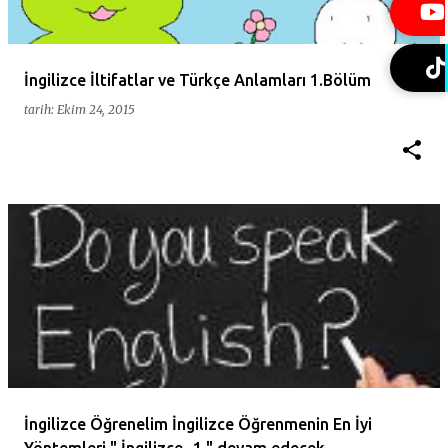
t
l
a
İngilizce İltifatlar ve Türkçe Anlamları 1.Bölüm
r
tarih:
Ekim 24, 2015
İngilizce Öğrenelim İngilizce Öğrenmenin En İyi