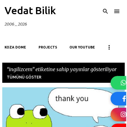
Ana içeriğe atla
Vedat Bilik
2006 _ 2026
KOZA DOME
PROJECTS
OUR YOUTUBE
ingilizcem
etiketine sahip yayınlar gösteriliyor
TÜMÜNÜ GÖSTER
K
a
y
ı