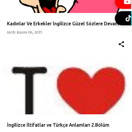
t
l
a
Kadınlar Ve Erkekler İngilizce Güzel Sözlere Devam -3
r
tarih:
Kasım 06, 2015
İngilizce İltifatlar ve Türkçe Anlamları 2.Bölüm