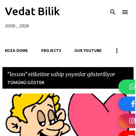
Ana içeriğe atla
Vedat Bilik
2006 _ 2026
KOZA DOME
PROJECTS
OUR YOUTUBE
lesson
etiketine sahip yayınlar gösteriliyor
TÜMÜNÜ GÖSTER
K
a
y
ı