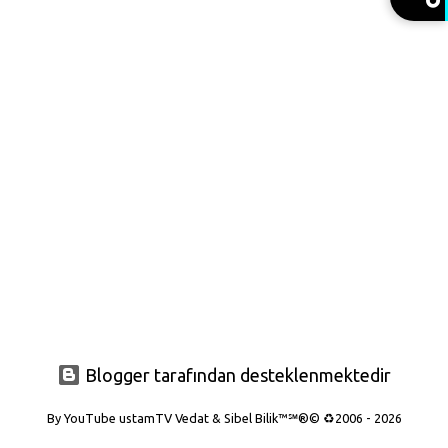
t
l
a
r
Blogger tarafından desteklenmektedir
By YouTube ustamTV Vedat & Sibel Bilik™℠®© ♻️2006 - 2026