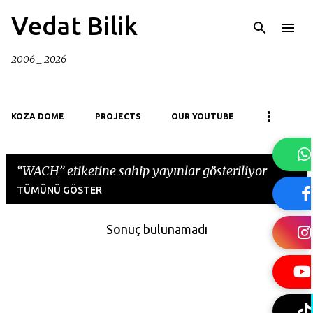
Ana içeriğe atla
Vedat Bilik
2006 _ 2026
KOZA DOME
PROJECTS
OUR YOUTUBE
WACH
etiketine sahip yayınlar gösteriliyor
TÜMÜNÜ GÖSTER
Sonuç bulunamadı
K
a
y
ı